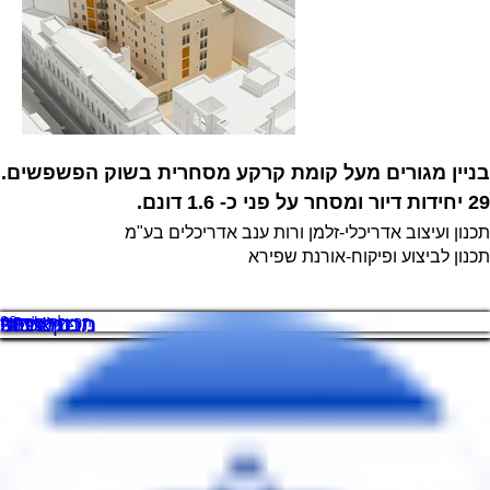
בניין מגורים מעל קומת קרקע מסחרית בשוק הפשפשים.
29 יחידות דיור ומסחר על פני כ- 1.6 דונם.
תכנון ועיצוב אדריכלי-זלמן ורות ענב אדריכלים בע"מ
תכנון לביצוע ופיקוח-אורנת שפירא
תמ"א 38
תמ"א 38
תחרויות
תכנון עירוני
מבני ציבורי
מסחר
הרצל - הסדנה